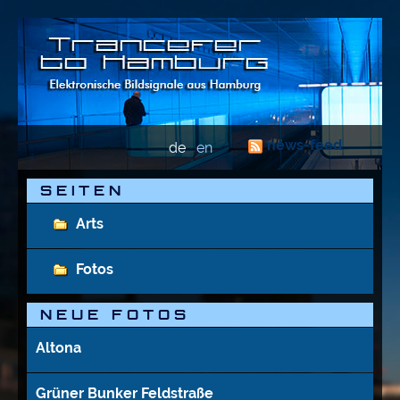
news-feed
de
en
S E I T E N
Arts
Fotos
N E U E   F O T O S
Altona
Grüner Bunker Feldstraße