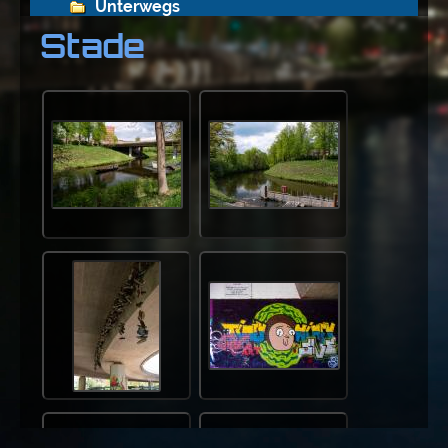
Unterwegs
Stade
Deutschland
Brandenburg
Hamburg
Hessen
Mecklenburg-Vorpommern
Niedersachsen
Friesoythe
Lüneburg