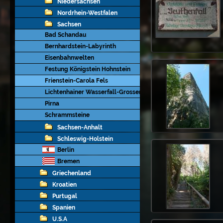
Niedersachsen
Nordrhein-Westfalen
Sachsen
Bad Schandau
Bernhardstein-Labyrinth
Eisenbahnwelten
Festung Königstein Hohnstein
Frienstein-Carola Fels
Lichtenhainer Wasserfall-Grosser Winterberg-Schmilka
Pirna
Schrammsteine
Sachsen-Anhalt
Schleswig-Holstein
Berlin
Bremen
Griechenland
Kroatien
Purtugal
Spanien
U.S.A