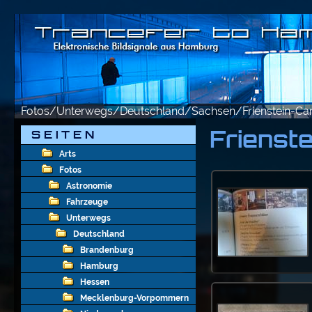
Fotos/Unterwegs/Deutschland/Sachsen/Frienstein-Car
Frienste
S E I T E N
Arts
Fotos
Astronomie
Fahrzeuge
Unterwegs
Deutschland
Brandenburg
Hamburg
Hessen
Mecklenburg-Vorpommern