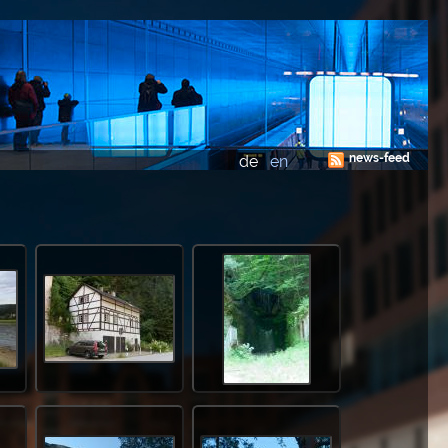
news-feed
de
en