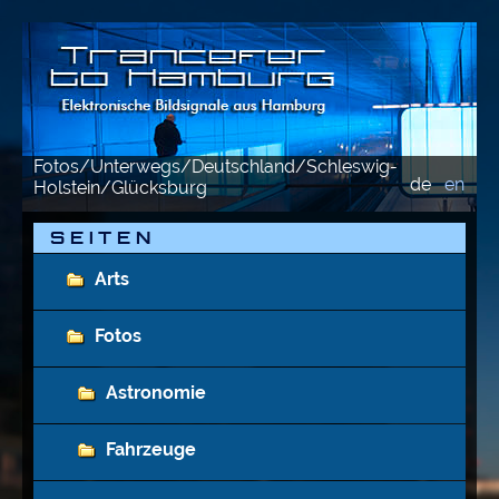
Fotos/Unterwegs/Deutschland/Schleswig-
de
en
Holstein/Glücksburg
S E I T E N
Arts
Fotos
Astronomie
Fahrzeuge