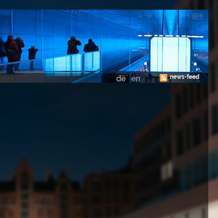
news-feed
de
en