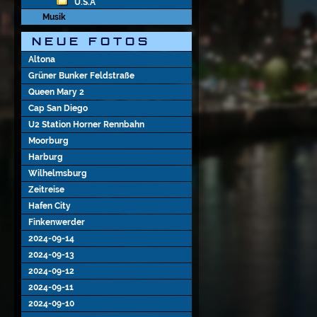
U.S.A
Musik
N E U E   F O T O S
Altona
Grüner Bunker Feldstraße
Queen Mary 2
Cap San Diego
U2 Station Horner Rennbahn
Moorburg
Harburg
Wilhelmsburg
Zeitreise
Hafen City
Finkenwerder
2024-09-14
2024-09-13
2024-09-12
2024-09-11
2024-09-10