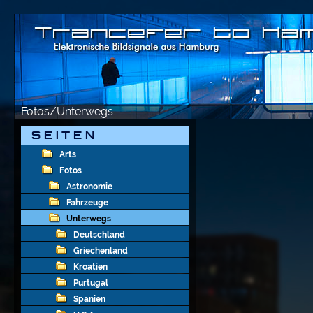
Fotos/Unterwegs
S E I T E N
Arts
Fotos
Astronomie
Fahrzeuge
Unterwegs
Deutschland
Griechenland
Kroatien
Purtugal
Spanien