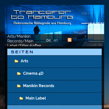
Arts/Manikin
news-feed
de
en
Records/Main
Label/Filter-Kaffee
S E I T E N
Arts
Cinema 4D
Manikin Records
Main Label