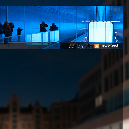
news-feed
de
en