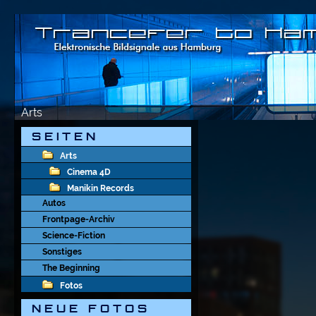
Arts
S E I T E N
Arts
Cinema 4D
Manikin Records
Autos
Frontpage-Archiv
Science-Fiction
Sonstiges
The Beginning
Fotos
N E U E   F O T O S