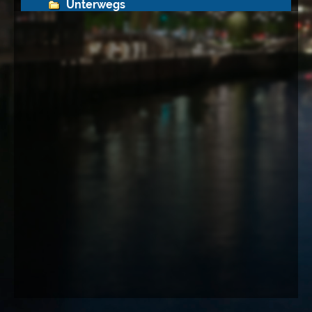
Unterwegs
Deutschland
Brandenburg
Hamburg
Architektur
Elbphilharmonie
Bahnwerk Wilhelmsburg
Emporio Tower und Scandic Hotel
Försterweg 44