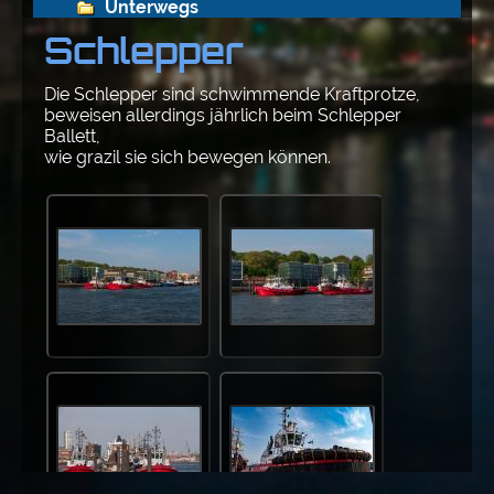
Unterwegs
Schlepper
Deutschland
Die Schlepper sind schwimmende Kraftprotze,
beweisen allerdings jährlich beim Schlepper
Brandenburg
Ballett,
wie grazil sie sich bewegen können.
Hamburg
Architektur
Events
Jahreszeiten
Kajak
Parks