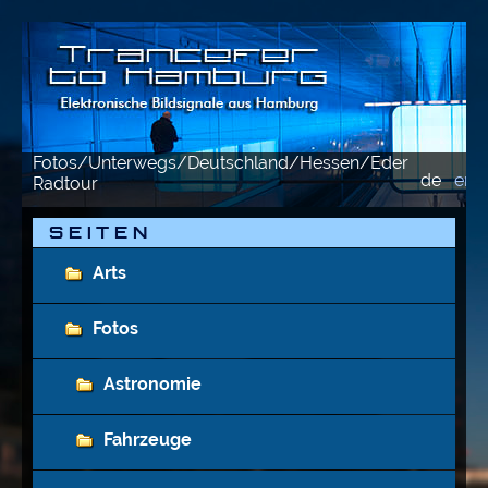
Fotos/Unterwegs/Deutschland/Hessen/Eder
de
en
Radtour
S E I T E N
Arts
Fotos
Astronomie
Fahrzeuge