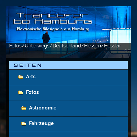
Fotos/Unterwegs/Deutschland/Hessen/Hesslar
de
e
S E I T E N
Arts
Fotos
Astronomie
Fahrzeuge