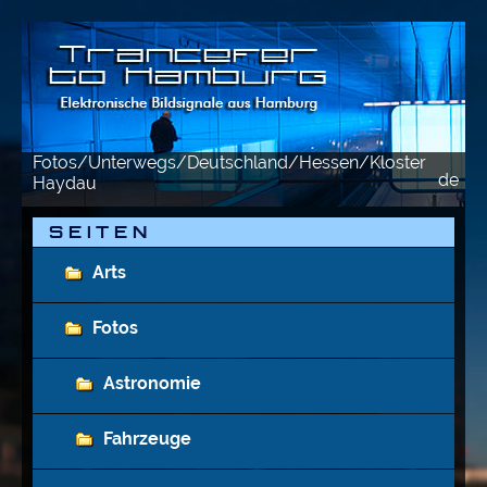
Fotos/Unterwegs/Deutschland/Hessen/Kloster
de
e
Haydau
S E I T E N
Arts
Fotos
Astronomie
Fahrzeuge