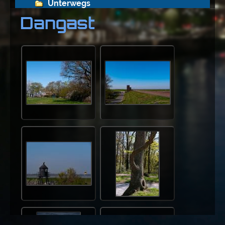
Unterwegs
Dangast
Deutschland
Brandenburg
Hamburg
Hessen
Mecklenburg-Vorpommern
Niedersachsen
Friesoythe
Lüneburg