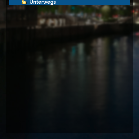
Unterwegs
Deutschland
Brandenburg
Hamburg
Hessen
Mecklenburg-Vorpommern
Niedersachsen
Nordrhein-Westfalen
Wuppertal