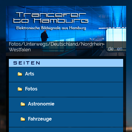
Fotos/Unterwegs/Deutschland/Nordrhein-
de
en
Westfalen
S E I T E N
Arts
Fotos
Astronomie
Fahrzeuge