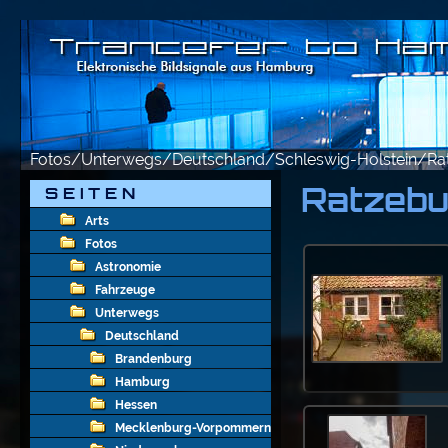
Fotos/Unterwegs/Deutschland/Schleswig-Holstein/Ra
Ratzebu
S E I T E N
Arts
Fotos
Astronomie
Fahrzeuge
Unterwegs
Deutschland
Brandenburg
Hamburg
Hessen
Mecklenburg-Vorpommern