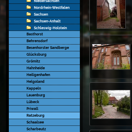
Niedersachsen
Nordrhein-Westfalen
Sachsen
Sachsen-Anhalt
Schleswig-Holstein
Basthorst
Behrensdorf
Besenhorster Sandberge
Glücksburg
Grömitz
Hahnheide
Heiligenhafen
Helgoland
Kappeln
Lauenburg
Lübeck
Priwall
Ratzeburg
Schaalsee
Scharbeutz