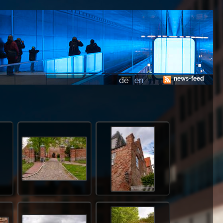
news-feed
de
en