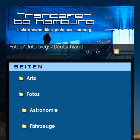
Fotos/Unterwegs/Deutschland
news-f
de
en
S E I T E N
Arts
Fotos
Astronomie
Fahrzeuge