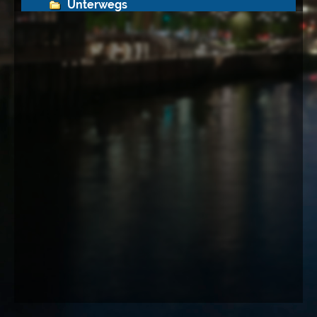
Unterwegs
Deutschland
Brandenburg
Hamburg
Hessen
Mecklenburg-Vorpommern
Niedersachsen
Nordrhein-Westfalen
Sachsen