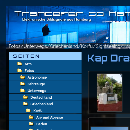
Fotos/Unterwegs/Griechenland/Korfu/Sightseeing/Kap
Kap Dra
S E I T E N
Arts
Fotos
Astronomie
Fahrzeuge
Unterwegs
Deutschland
Griechenland
Korfu
An- und Abreise
Baden