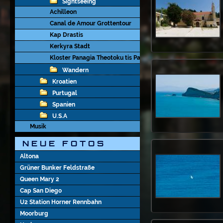
Sightseeing
Achilleon
Canal de Amour Grottentour
Kap Drastis
Kerkyra Stadt
Kloster Panagia Theotoku tis Paleokastritsas
Wandern
Kroatien
Purtugal
Spanien
U.S.A
Musik
N E U E   F O T O S
Altona
Grüner Bunker Feldstraße
Queen Mary 2
Cap San Diego
U2 Station Horner Rennbahn
Moorburg