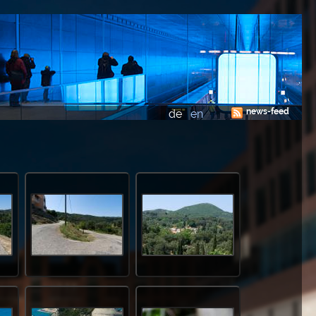
news-feed
de
en