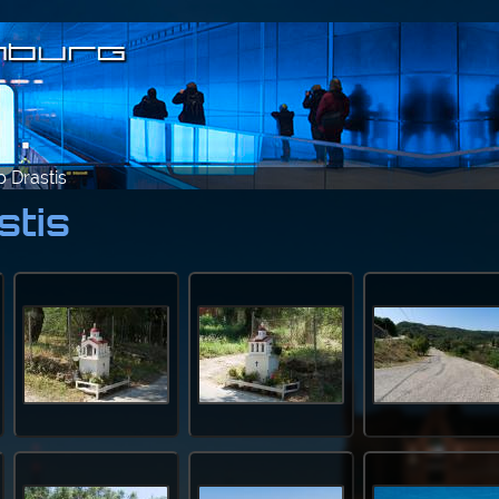
 Drastis
stis