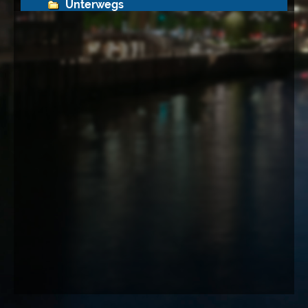
Unterwegs
Deutschland
Griechenland
Kroatien
Purtugal
Madeira
Spanien
U.S.A
Musik