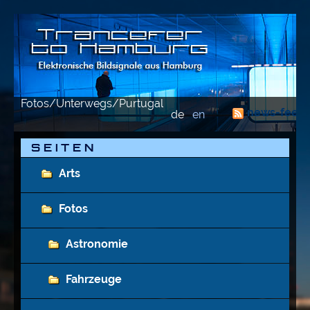
Fotos/Unterwegs/Purtugal
news-feed
de
en
S E I T E N
Arts
Fotos
Astronomie
Fahrzeuge