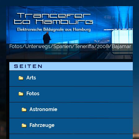
Fotos/Unterwegs/Spanien/Teneriffa/2008/Bajamar
d
S E I T E N
Arts
Fotos
Astronomie
Fahrzeuge