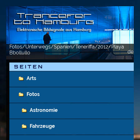
Fotos/Unterwegs/Spanien/Teneriffa/2012/Playa
de
e
Bbollullo
S E I T E N
Arts
Fotos
Astronomie
Fahrzeuge