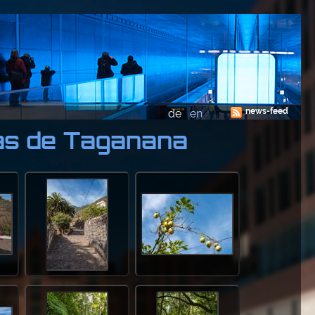
news-feed
de
en
s de Taganana