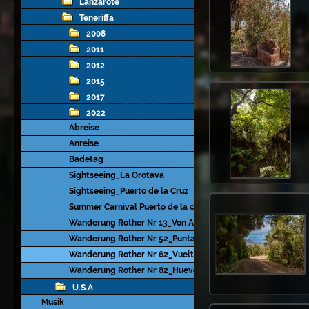
Lanzarote
Teneriffa
2008
2011
2012
2015
2017
2022
Abreise
Anreise
Badetag
Sightseeing_La Orotava
Sightseeing_Puerto de la Cruz
Summer Carnival Puerto de la cruz
Wanderung Rother Nr 13_Von Araya zum Risco de la Vera
Wanderung Rother Nr 52_Punta Hidalgo - Batán de Abajo
Wanderung Rother Nr 62_Vueltas de Taganana
Wanderung Rother Nr 82_Huevos del Teide und Montana Bl
U.S.A
Musik