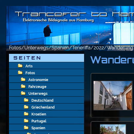
Fotos/Unterwegs/Spanien/Teneriffa/2022/Wanderung R
Wanderu
S E I T E N
Arts
Fotos
Astronomie
Fahrzeuge
Unterwegs
Deutschland
Griechenland
Kroatien
Purtugal
Spanien